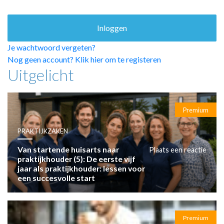
HUISARTSENPOST
PRAKTIJKZAKEN
TARIEVEN
VPHUISARTSEN
Je wachtwoord vergeten?
MEDISCHE VAKHANDEL
Nog geen account? Klik hier om te registeren
Uitgelicht
INLOGGEN
REGISTRATIE
Premium
PRAKTIJKZAKEN
Van startende huisarts naar
Plaats een reactie
praktijkhouder (5): De eerste vijf
jaar als praktijkhouder: lessen voor
een succesvolle start
Premium