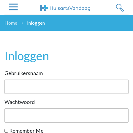
Home
Inloggen
NIEUWS
NIEUWS
OVERHEID
Inloggen
WETENSCHAP
ZORGVERZEKERAARS
Gebruikersnaam
ICT
NASCHOLINGEN
DOSSIER
ENQUÊTES
Wachtwoord
NHG
LHV
OPINIE
Remember Me