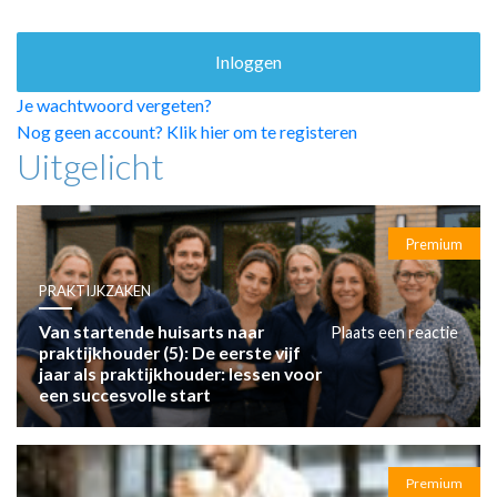
HUISARTSENPOST
PRAKTIJKZAKEN
TARIEVEN
VPHUISARTSEN
Je wachtwoord vergeten?
MEDISCHE VAKHANDEL
Nog geen account? Klik hier om te registeren
Uitgelicht
INLOGGEN
REGISTRATIE
Premium
PRAKTIJKZAKEN
Van startende huisarts naar
Plaats een reactie
praktijkhouder (5): De eerste vijf
jaar als praktijkhouder: lessen voor
een succesvolle start
Premium