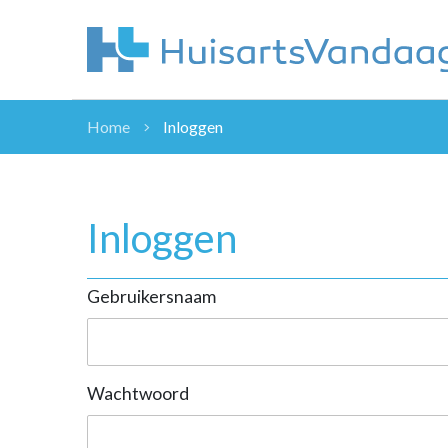
Home
Inloggen
NIEUWS
NIEUWS
OVERHEID
Inloggen
WETENSCHAP
ZORGVERZEK
Gebruikersnaam
ICT
NASCHOLINGEN
DOSSIER
ENQUÊTES
Wachtwoord
NHG
LHV