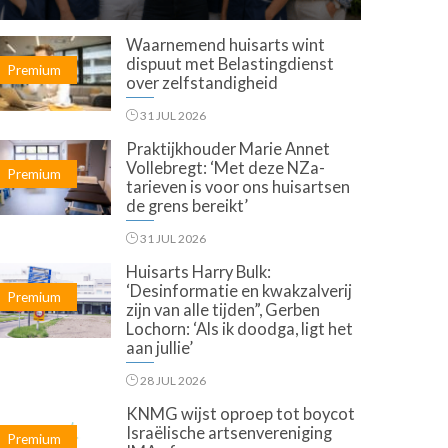
Waarnemend huisarts wint
dispuut met Belastingdienst
Premium
over zelfstandigheid
31 JUL 2026
Praktijkhouder Marie Annet
Vollebregt: ‘Met deze NZa-
Premium
tarieven is voor ons huisartsen
de grens bereikt’
31 JUL 2026
Huisarts Harry Bulk:
‘Desinformatie en kwakzalverij
Premium
zijn van alle tijden”, Gerben
Lochorn: ‘Als ik doodga, ligt het
aan jullie’
28 JUL 2026
KNMG wijst oproep tot boycot
Israëlische artsenvereniging
Premium