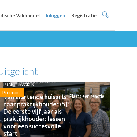
dische Vakhandel
Inloggen
Registratie
Uitgelicht
PRAKTIJKZAKEN
Premium
Van startende huisarts
Plaats een reactie
naar praktijkhouder (5):
De eerste vijf jaar als
praktijkhouder: lessen
voor een succesvolle
start