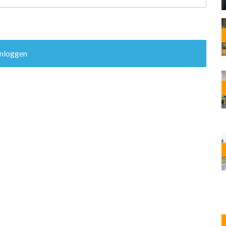
OST
EN
N
ANDEL