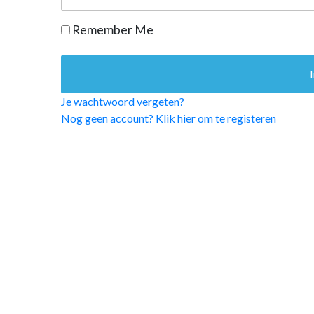
OPINIE
Remember Me
HUISARTSENP
PRAKTIJKZAK
TARIEVEN
VPHUISARTSE
Je wachtwoord vergeten?
MEDISCHE VAKH
Nog geen account? Klik hier om te registeren
INLOGGEN
REGISTRATIE