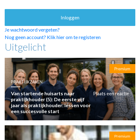
HUISARTSENPOST
PRAKTIJKZAKEN
TARIEVEN
VPHUISARTSEN
Je wachtwoord vergeten?
MEDISCHE VAKHANDEL
Nog geen account? Klik hier om te registeren
Uitgelicht
INLOGGEN
REGISTRATIE
Premium
PRAKTIJKZAKEN
Van startende huisarts naar
Plaats een reactie
praktijkhouder (5): De eerste vijf
jaar als praktijkhouder: lessen voor
een succesvolle start
Premium