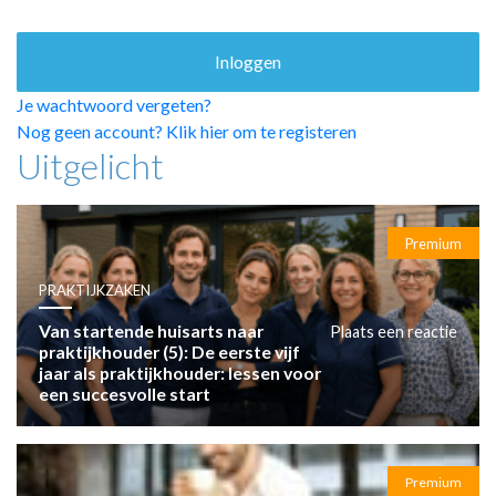
HUISARTSENPOST
PRAKTIJKZAKEN
TARIEVEN
VPHUISARTSEN
Je wachtwoord vergeten?
MEDISCHE VAKHANDEL
Nog geen account? Klik hier om te registeren
Uitgelicht
INLOGGEN
REGISTRATIE
Premium
PRAKTIJKZAKEN
Van startende huisarts naar
Plaats een reactie
praktijkhouder (5): De eerste vijf
jaar als praktijkhouder: lessen voor
een succesvolle start
Premium