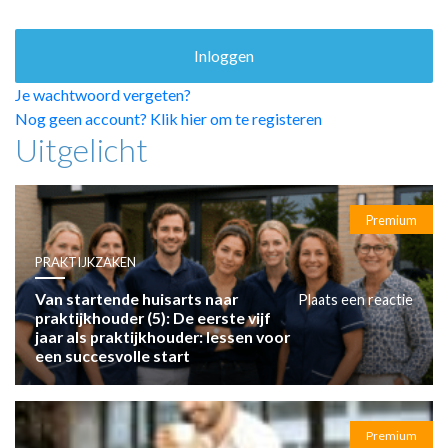
HUISARTSENPOST
PRAKTIJKZAKEN
TARIEVEN
VPHUISARTSEN
Je wachtwoord vergeten?
MEDISCHE VAKHANDEL
Nog geen account? Klik hier om te registeren
Uitgelicht
INLOGGEN
REGISTRATIE
Premium
PRAKTIJKZAKEN
Van startende huisarts naar
Plaats een reactie
praktijkhouder (5): De eerste vijf
jaar als praktijkhouder: lessen voor
een succesvolle start
Premium