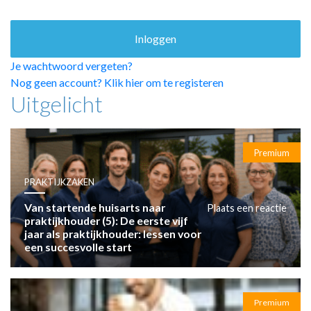
HUISARTSENPOST
PRAKTIJKZAKEN
TARIEVEN
VPHUISARTSEN
Je wachtwoord vergeten?
MEDISCHE VAKHANDEL
Nog geen account? Klik hier om te registeren
Uitgelicht
INLOGGEN
REGISTRATIE
Premium
PRAKTIJKZAKEN
Van startende huisarts naar
Plaats een reactie
praktijkhouder (5): De eerste vijf
jaar als praktijkhouder: lessen voor
een succesvolle start
Premium