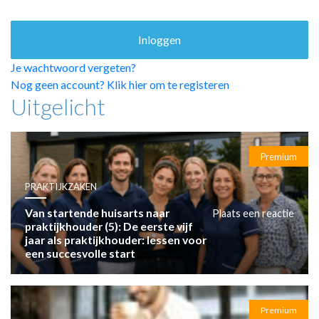
HUISARTSENPOST
PRAKTIJKZAKEN
TARIEVEN
VPHUISARTSEN
Je wachtwoord vergeten?
MEDISCHE VAKHANDEL
Nog geen account? Klik hier om te registeren
Uitgelicht
INLOGGEN
REGISTRATIE
Premium
PRAKTIJKZAKEN
Van startende huisarts naar
Plaats een reactie
praktijkhouder (5): De eerste vijf
jaar als praktijkhouder: lessen voor
een succesvolle start
Premium