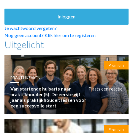
HUISARTSENPOST
PRAKTIJKZAKEN
TARIEVEN
VPHUISARTSEN
Je wachtwoord vergeten?
MEDISCHE VAKHANDEL
Nog geen account? Klik hier om te registeren
Uitgelicht
INLOGGEN
REGISTRATIE
Premium
PRAKTIJKZAKEN
Van startende huisarts naar
Plaats een reactie
praktijkhouder (5): De eerste vijf
jaar als praktijkhouder: lessen voor
een succesvolle start
Premium