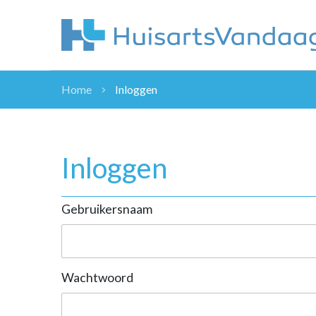
Home
Inloggen
NIEUWS
NIEUWS
OVERHEID
Inloggen
WETENSCHAP
ZORGVERZEK
Gebruikersnaam
ICT
NASCHOLINGEN
DOSSIER
ENQUÊTES
Wachtwoord
NHG
LHV