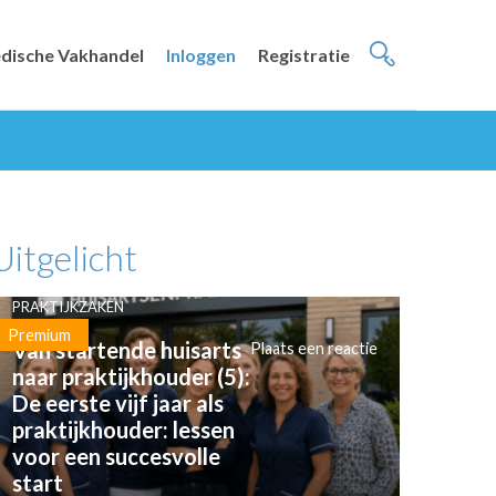
dische Vakhandel
Inloggen
Registratie
Uitgelicht
PRAKTIJKZAKEN
Premium
Van startende huisarts
Plaats een reactie
naar praktijkhouder (5):
De eerste vijf jaar als
praktijkhouder: lessen
voor een succesvolle
start