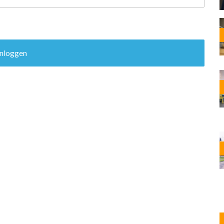
OST
EN
N
ANDEL