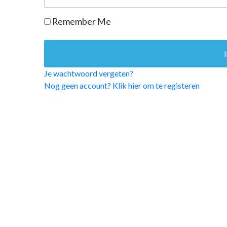
OPINIE
Remember Me
HUISARTSENP
PRAKTIJKZAK
TARIEVEN
VPHUISARTSE
Je wachtwoord vergeten?
MEDISCHE VAKH
Nog geen account? Klik hier om te registeren
INLOGGEN
REGISTRATIE