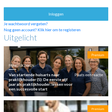
HUISARTSENPOST
PRAKTIJKZAKEN
TARIEVEN
VPHUISARTSEN
Je wachtwoord vergeten?
MEDISCHE VAKHANDEL
Nog geen account? Klik hier om te registeren
Uitgelicht
INLOGGEN
REGISTRATIE
Premium
PRAKTIJKZAKEN
Van startende huisarts naar
Plaats een reactie
praktijkhouder (5): De eerste vijf
jaar als praktijkhouder: lessen voor
een succesvolle start
Premium