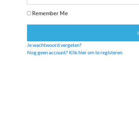
OPINIE
Remember Me
HUISARTSENP
PRAKTIJKZAK
TARIEVEN
VPHUISARTSE
Je wachtwoord vergeten?
MEDISCHE VAKH
Nog geen account? Klik hier om te registeren
INLOGGEN
REGISTRATIE