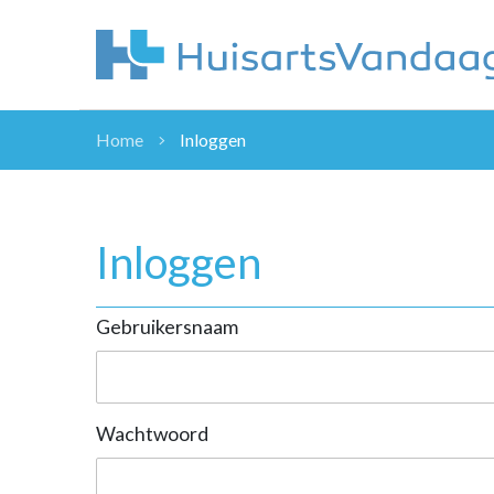
Home
Inloggen
NIEUWS
NIEUWS
OVERHEID
Inloggen
WETENSCHAP
ZORGVERZEK
Gebruikersnaam
ICT
NASCHOLINGEN
DOSSIER
ENQUÊTES
Wachtwoord
NHG
LHV