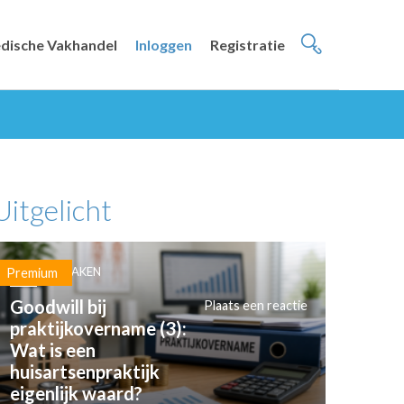
dische Vakhandel
Inloggen
Registratie
Uitgelicht
PRAKTIJKZAKEN
Premium
Goodwill bij
Plaats een reactie
praktijkovername (3):
Wat is een
huisartsenpraktijk
eigenlijk waard?