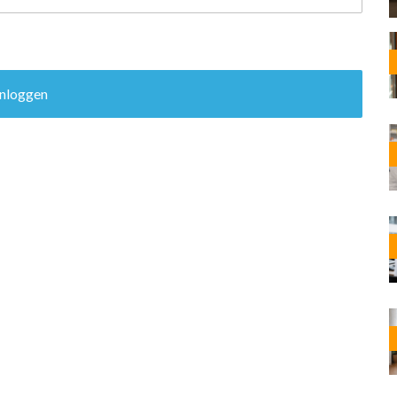
OST
EN
N
ANDEL