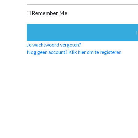
OPINIE
Remember Me
HUISARTSENP
PRAKTIJKZAK
TARIEVEN
VPHUISARTSE
Je wachtwoord vergeten?
MEDISCHE VAKH
Nog geen account? Klik hier om te registeren
INLOGGEN
REGISTRATIE