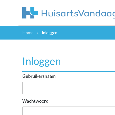
Home
Inloggen
NIEUWS
NIEUWS
OVERHEID
Inloggen
WETENSCHAP
ZORGVERZEK
Gebruikersnaam
ICT
NASCHOLINGEN
DOSSIER
ENQUÊTES
Wachtwoord
NHG
LHV