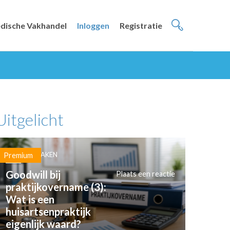
dische Vakhandel
Inloggen
Registratie
Uitgelicht
PRAKTIJKZAKEN
Premium
Goodwill bij
Plaats een reactie
praktijkovername (3):
Wat is een
huisartsenpraktijk
eigenlijk waard?