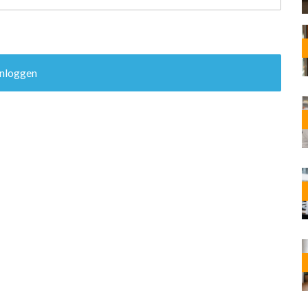
OST
EN
N
ANDEL