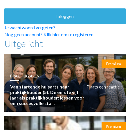
HUISARTSENPOST
PRAKTIJKZAKEN
TARIEVEN
VPHUISARTSEN
Je wachtwoord vergeten?
MEDISCHE VAKHANDEL
Nog geen account? Klik hier om te registeren
Uitgelicht
INLOGGEN
REGISTRATIE
Premium
PRAKTIJKZAKEN
Van startende huisarts naar
Plaats een reactie
praktijkhouder (5): De eerste vijf
jaar als praktijkhouder: lessen voor
een succesvolle start
Premium