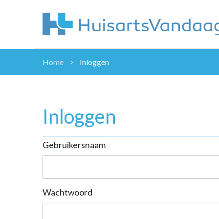
Home
Inloggen
NIEUWS
NIEUWS
OVERHEID
Inloggen
WETENSCHAP
ZORGVERZEK
Gebruikersnaam
ICT
NASCHOLINGEN
DOSSIER
ENQUÊTES
Wachtwoord
NHG
LHV