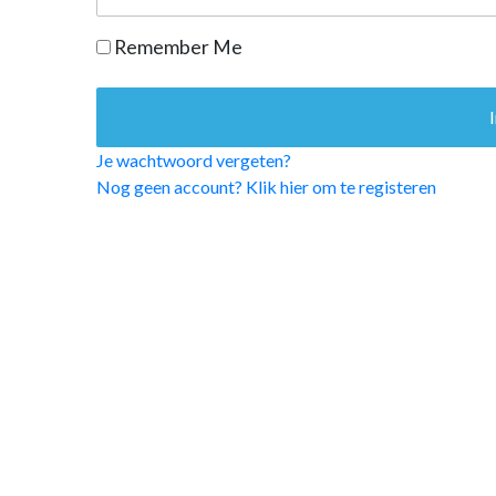
OPINIE
Remember Me
HUISARTSENP
PRAKTIJKZAK
TARIEVEN
VPHUISARTSE
Je wachtwoord vergeten?
MEDISCHE VAKH
Nog geen account? Klik hier om te registeren
INLOGGEN
REGISTRATIE