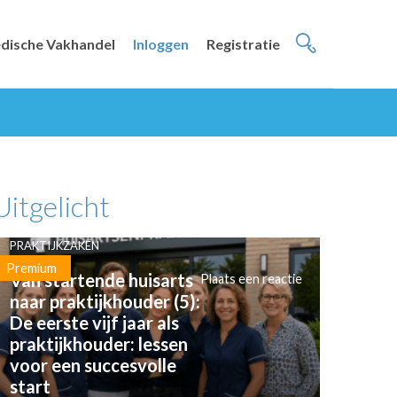
dische Vakhandel
Inloggen
Registratie
Uitgelicht
PRAKTIJKZAKEN
Premium
Van startende huisarts
Plaats een reactie
naar praktijkhouder (5):
De eerste vijf jaar als
praktijkhouder: lessen
voor een succesvolle
start