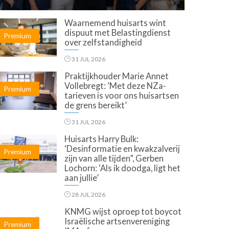
Waarnemend huisarts wint
dispuut met Belastingdienst
Premium
over zelfstandigheid
31 JUL 2026
Praktijkhouder Marie Annet
Vollebregt: ‘Met deze NZa-
Premium
tarieven is voor ons huisartsen
de grens bereikt’
31 JUL 2026
Huisarts Harry Bulk:
‘Desinformatie en kwakzalverij
Premium
zijn van alle tijden”, Gerben
Lochorn: ‘Als ik doodga, ligt het
aan jullie’
28 JUL 2026
KNMG wijst oproep tot boycot
Israëlische artsenvereniging
Premium