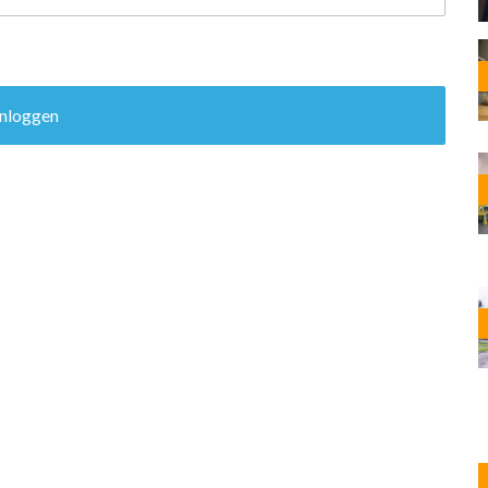
OST
EN
N
ANDEL