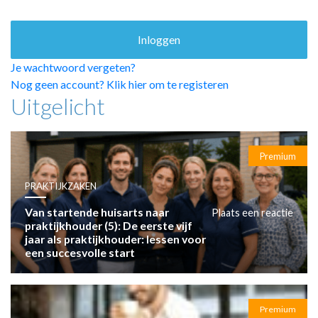
HUISARTSENPOST
PRAKTIJKZAKEN
TARIEVEN
VPHUISARTSEN
Je wachtwoord vergeten?
MEDISCHE VAKHANDEL
Nog geen account? Klik hier om te registeren
Uitgelicht
INLOGGEN
REGISTRATIE
Premium
PRAKTIJKZAKEN
Van startende huisarts naar
Plaats een reactie
praktijkhouder (5): De eerste vijf
jaar als praktijkhouder: lessen voor
een succesvolle start
Premium