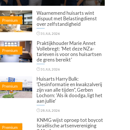
Waarnemend huisarts wint
dispuut met Belastingdienst
Premium
over zelfstandigheid
31 JUL 2026
Praktijkhouder Marie Annet
Vollebregt: ‘Met deze NZa-
Premium
tarieven is voor ons huisartsen
de grens bereikt’
31 JUL 2026
Huisarts Harry Bulk:
‘Desinformatie en kwakzalverij
Premium
zijn van alle tijden”, Gerben
Lochorn: ‘Als ik doodga, ligt het
aan jullie’
28 JUL 2026
KNMG wijst oproep tot boycot
Israëlische artsenvereniging
Premium