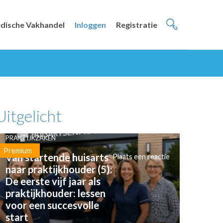
dische Vakhandel
Inloggen
Registratie
Uitgelicht
PRAKTIJKZAKEN
Premium
Van startende huisarts
Plaats een reactie
naar praktijkhouder (5):
De eerste vijf jaar als
praktijkhouder: lessen
voor een succesvolle
start