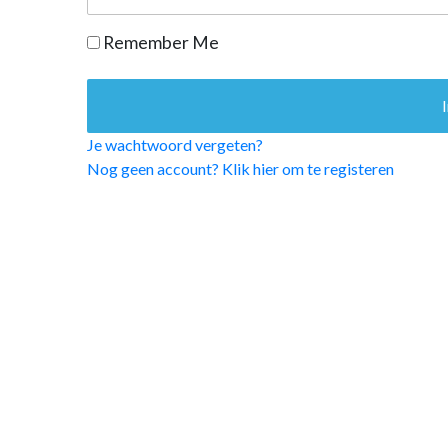
OPINIE
Remember Me
HUISARTSENP
PRAKTIJKZAK
TARIEVEN
VPHUISARTSE
Je wachtwoord vergeten?
MEDISCHE VAKH
Nog geen account? Klik hier om te registeren
INLOGGEN
REGISTRATIE