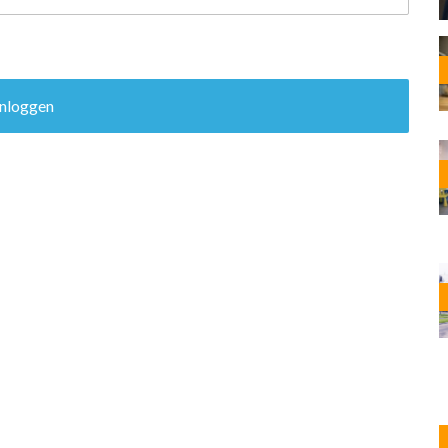
OST
EN
N
ANDEL