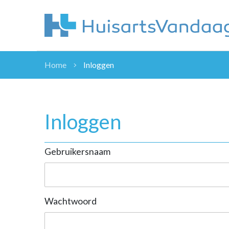
Home
Inloggen
NIEUWS
NIEUWS
OVERHEID
Inloggen
WETENSCHAP
ZORGVERZEK
Gebruikersnaam
ICT
NASCHOLINGEN
DOSSIER
ENQUÊTES
Wachtwoord
NHG
LHV