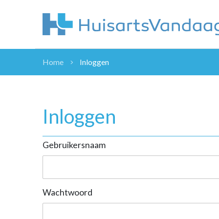
Home
Inloggen
NIEUWS
NIEUWS
OVERHEID
Inloggen
WETENSCHAP
ZORGVERZEK
Gebruikersnaam
ICT
NASCHOLINGEN
DOSSIER
ENQUÊTES
Wachtwoord
NHG
LHV