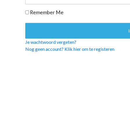
OPINIE
Remember Me
HUISARTSENP
PRAKTIJKZAK
TARIEVEN
VPHUISARTSE
Je wachtwoord vergeten?
MEDISCHE VAKH
Nog geen account? Klik hier om te registeren
INLOGGEN
REGISTRATIE