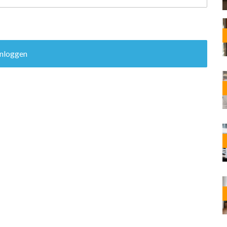
OST
EN
N
ANDEL