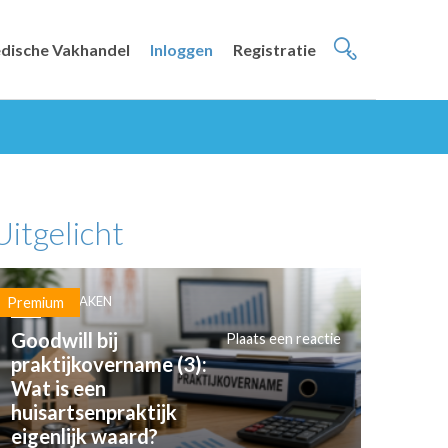
dische Vakhandel
Inloggen
Registratie
Uitgelicht
PRAKTIJKZAKEN
Premium
Goodwill bij
Plaats een reactie
praktijkovername (3):
Wat is een
huisartsenpraktijk
eigenlijk waard?