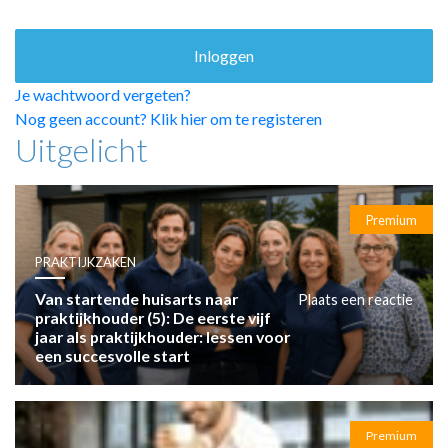
HUISARTSENPOST
PRAKTIJKZAKEN
TARIEVEN
VPHUISARTSEN
Je wachtwoord vergeten?
MEDISCHE VAKHANDEL
Nog geen account? Klik hier om te registeren
Uitgelicht
INLOGGEN
REGISTRATIE
Premium
PRAKTIJKZAKEN
Van startende huisarts naar
Plaats een reactie
praktijkhouder (5): De eerste vijf
jaar als praktijkhouder: lessen voor
een succesvolle start
Premium