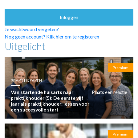
HUISARTSENPOST
PRAKTIJKZAKEN
TARIEVEN
VPHUISARTSEN
Je wachtwoord vergeten?
MEDISCHE VAKHANDEL
Nog geen account? Klik hier om te registeren
Uitgelicht
INLOGGEN
REGISTRATIE
Premium
PRAKTIJKZAKEN
Van startende huisarts naar
Plaats een reactie
praktijkhouder (5): De eerste vijf
jaar als praktijkhouder: lessen voor
een succesvolle start
Premium