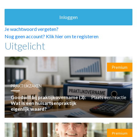
HUISARTSENPOST
PRAKTIJKZAKEN
TARIEVEN
VPHUISARTSEN
Je wachtwoord vergeten?
MEDISCHE VAKHANDEL
Nog geen account? Klik hier om te registeren
Uitgelicht
INLOGGEN
REGISTRATIE
Premium
PRAKTIJKZAKEN
Goodwill bij praktijkovername (3):
Plaats een reactie
Wat is een huisartsenpraktijk
eigenlijk waard?
Premium