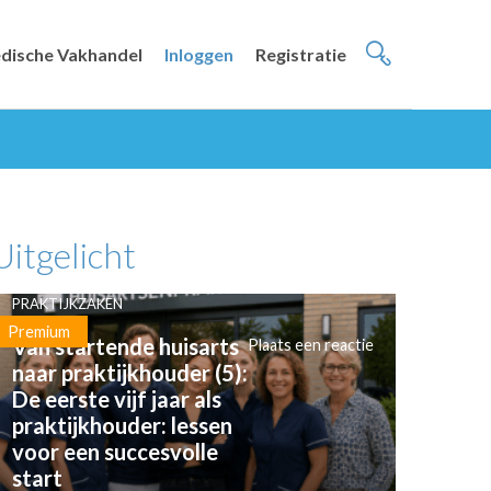
dische Vakhandel
Inloggen
Registratie
Uitgelicht
PRAKTIJKZAKEN
Premium
Van startende huisarts
Plaats een reactie
naar praktijkhouder (5):
De eerste vijf jaar als
praktijkhouder: lessen
voor een succesvolle
start