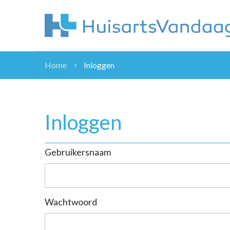
Home
Inloggen
NIEUWS
NIEUWS
OVERHEID
Inloggen
WETENSCHAP
ZORGVERZEK
Gebruikersnaam
ICT
NASCHOLINGEN
DOSSIER
ENQUÊTES
Wachtwoord
NHG
LHV