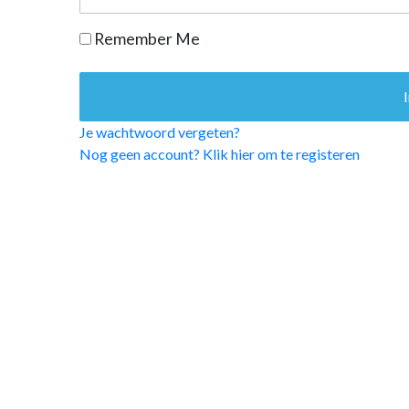
OPINIE
Remember Me
HUISARTSENP
PRAKTIJKZAK
TARIEVEN
VPHUISARTSE
Je wachtwoord vergeten?
MEDISCHE VAKH
Nog geen account? Klik hier om te registeren
INLOGGEN
REGISTRATIE