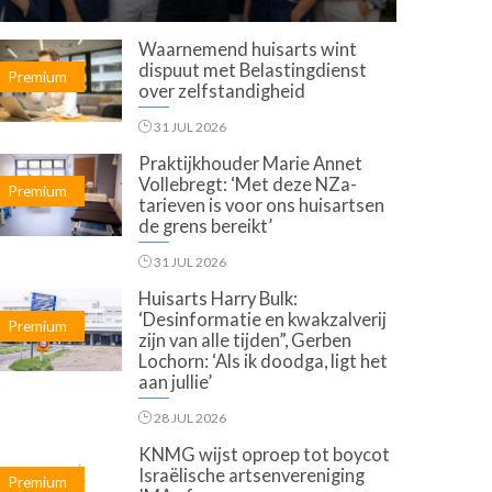
Waarnemend huisarts wint
dispuut met Belastingdienst
Premium
over zelfstandigheid
31 JUL 2026
Praktijkhouder Marie Annet
Vollebregt: ‘Met deze NZa-
Premium
tarieven is voor ons huisartsen
de grens bereikt’
31 JUL 2026
Huisarts Harry Bulk:
‘Desinformatie en kwakzalverij
Premium
zijn van alle tijden”, Gerben
Lochorn: ‘Als ik doodga, ligt het
aan jullie’
28 JUL 2026
KNMG wijst oproep tot boycot
Israëlische artsenvereniging
Premium