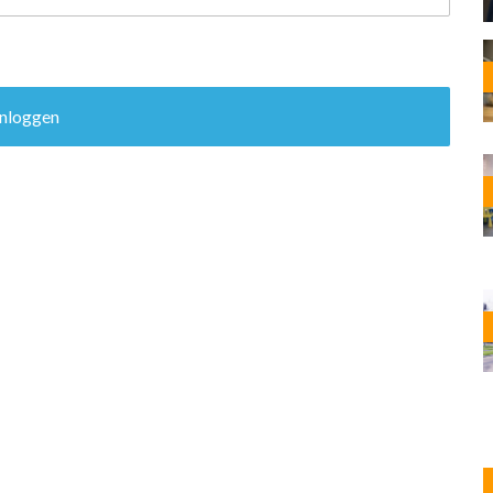
OST
EN
N
ANDEL