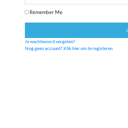
OPINIE
Remember Me
HUISARTSENP
PRAKTIJKZAK
TARIEVEN
VPHUISARTSE
Je wachtwoord vergeten?
MEDISCHE VAKH
Nog geen account? Klik hier om te registeren
INLOGGEN
REGISTRATIE