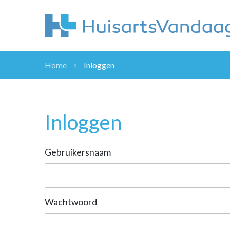
Home
Inloggen
NIEUWS
NIEUWS
OVERHEID
Inloggen
WETENSCHAP
ZORGVERZEK
Gebruikersnaam
ICT
NASCHOLINGEN
DOSSIER
ENQUÊTES
Wachtwoord
NHG
LHV