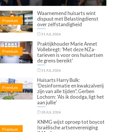
Waarnemend huisarts wint
dispuut met Belastingdienst
Premium
over zelfstandigheid
31 JUL 2026
Praktijkhouder Marie Annet
Vollebregt: ‘Met deze NZa-
Premium
tarieven is voor ons huisartsen
de grens bereikt’
31 JUL 2026
Huisarts Harry Bulk:
‘Desinformatie en kwakzalverij
Premium
zijn van alle tijden”, Gerben
Lochorn: ‘Als ik doodga, ligt het
aan jullie’
28 JUL 2026
KNMG wijst oproep tot boycot
Israëlische artsenvereniging
Premium