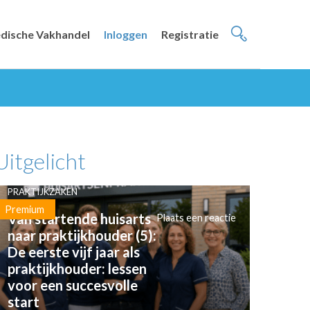
dische Vakhandel
Inloggen
Registratie
Uitgelicht
PRAKTIJKZAKEN
Premium
Van startende huisarts
Plaats een reactie
naar praktijkhouder (5):
De eerste vijf jaar als
praktijkhouder: lessen
voor een succesvolle
start