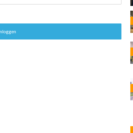
OST
EN
N
ANDEL