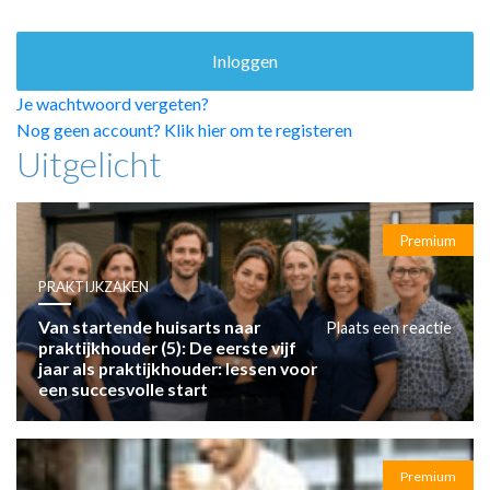
HUISARTSENPOST
PRAKTIJKZAKEN
TARIEVEN
VPHUISARTSEN
Je wachtwoord vergeten?
MEDISCHE VAKHANDEL
Nog geen account? Klik hier om te registeren
Uitgelicht
INLOGGEN
REGISTRATIE
Premium
PRAKTIJKZAKEN
Van startende huisarts naar
Plaats een reactie
praktijkhouder (5): De eerste vijf
jaar als praktijkhouder: lessen voor
een succesvolle start
Premium