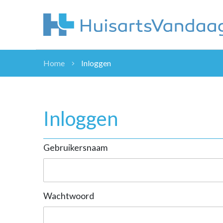
Home
Inloggen
NIEUWS
NIEUWS
OVERHEID
Inloggen
WETENSCHAP
ZORGVERZEK
Gebruikersnaam
ICT
NASCHOLINGEN
DOSSIER
ENQUÊTES
Wachtwoord
NHG
LHV