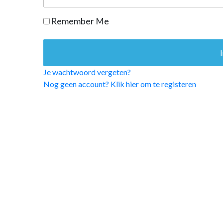
OPINIE
Remember Me
HUISARTSENP
PRAKTIJKZAK
TARIEVEN
VPHUISARTSE
Je wachtwoord vergeten?
MEDISCHE VAKH
Nog geen account? Klik hier om te registeren
INLOGGEN
REGISTRATIE