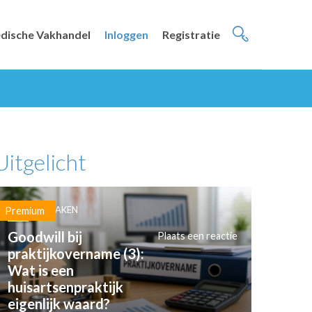
dische Vakhandel
Inloggen
Registratie
Uitgelicht
PRAKTIJKZAKEN
Premium
Goodwill bij
Plaats een reactie
praktijkovername (3):
Wat is een
huisartsenpraktijk
eigenlijk waard?