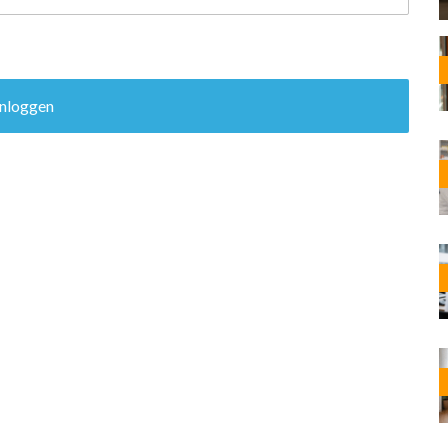
OST
EN
N
ANDEL