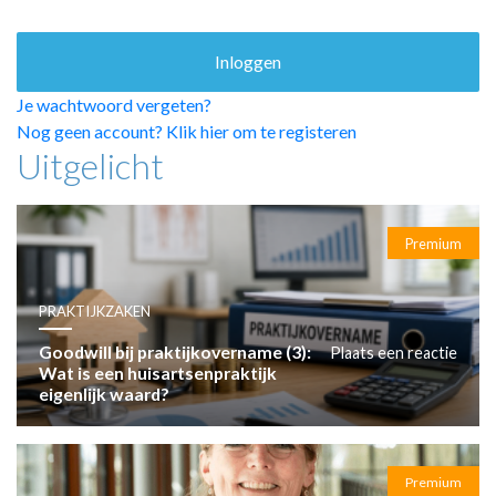
HUISARTSENPOST
PRAKTIJKZAKEN
TARIEVEN
VPHUISARTSEN
Je wachtwoord vergeten?
MEDISCHE VAKHANDEL
Nog geen account? Klik hier om te registeren
Uitgelicht
INLOGGEN
REGISTRATIE
Premium
PRAKTIJKZAKEN
Goodwill bij praktijkovername (3):
Plaats een reactie
Wat is een huisartsenpraktijk
eigenlijk waard?
Premium