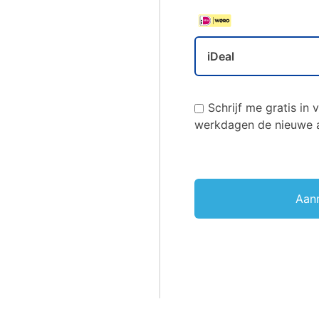
iDeal
Schrijf me gratis in 
werkdagen de nieuwe a
No val