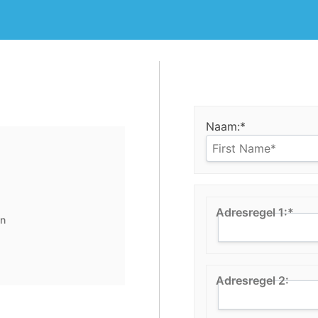
Naam:*
Adresregel 1:*
en
Adresregel 2: