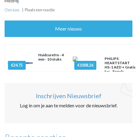
MedMij
Plaats een reactie
05 AUG
Meer nieuws
Huidcurette - 4
PHILIPS
mm - 10 stuks
HEARTSTART
€24.75
€1008.26
HS-1 AED + Gratis
tas - Engels
Inschrijven Nieuwsbrief
Log in om je aan te melden voor de nieuwsbrief.