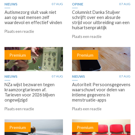
NIEUWS
07 AUG
OPINIE
07 AUG
Autismezorg sluit vaak niet
Columnist Danka Stuijver
aan op wat mensen zelf
schrijft over een absurde
waardevol en effectief vinden
strijd voor uitbreiding van een
huisartsenpraktijk
Plaats een reactie
Plaats een reactie
Premium
Premium
NIEUWS
07 AUG
NIEUWS
07 AUG
NZa wijst bezwaren tegen
Autoriteit Persoonsgegevens
kraamzorgtarieven af.
waarschuwt voor delen van
Tarieven voor 2026 blijven
intieme gegevens in
ongewijzigd
menstruatie-apps
Plaats een reactie
Plaats een reactie
Premium
Premium