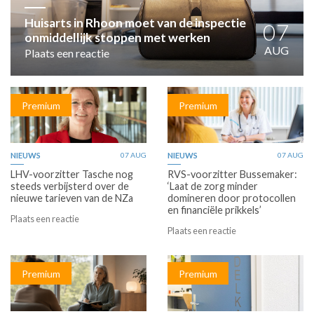
HUISARTSENPOST
PRAKTIJKZAKEN
Huisarts in Rhoon moet van de inspectie
07
onmiddellijk stoppen met werken
TARIEVEN
AUG
Plaats een reactie
VPHUISARTSEN
MEDISCHE VAKHANDEL
INLOGGEN
Premium
Premium
REGISTRATIE
NIEUWS
07 AUG
NIEUWS
07 AUG
LHV-voorzitter Tasche nog
RVS-voorzitter Bussemaker:
steeds verbijsterd over de
‘Laat de zorg minder
nieuwe tarieven van de NZa
domineren door protocollen
en financiële prikkels’
Plaats een reactie
Plaats een reactie
Premium
Premium