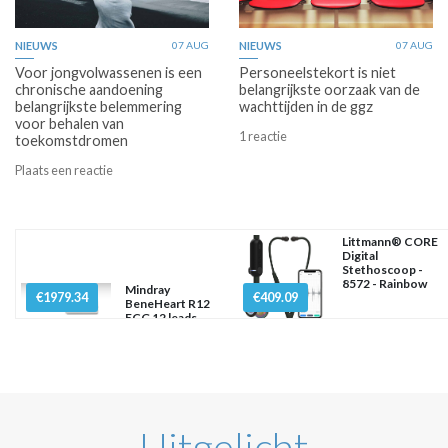
NIEUWS
07 AUG
NIEUWS
07 AUG
Voor jongvolwassenen is een
Personeelstekort is niet
chronische aandoening
belangrijkste oorzaak van de
belangrijkste belemmering
wachttijden in de ggz
voor behalen van
1 reactie
toekomstdromen
Plaats een reactie
Littmann® CORE
Digital
Stethoscoop -
8572 - Rainbow
Mindray
€1979.34
€409.09
BeneHeart R12
ECG 12 leads
Uitgelicht