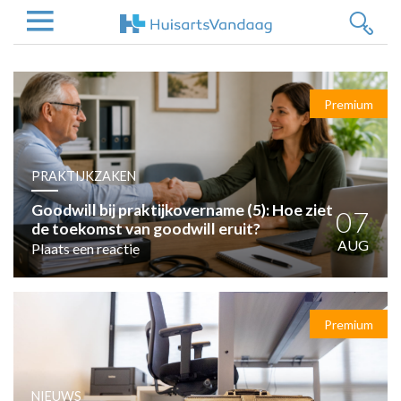
NIEUWS
Premium
NIEUWS
OVERHEID
WETENSCHAP
PRAKTIJKZAKEN
ZORGVERZEKERAARS
Goodwill bij praktijkovername (5): Hoe ziet
07
ICT
de toekomst van goodwill eruit?
AUG
Plaats een reactie
NASCHOLINGEN
DOSSIER
ENQUÊTES
NHG
Premium
LHV
OPINIE
NIEUWS