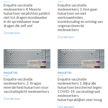
Enquête vaccinatie
Enquête vaccinatie
medewerkers 4: Meeste
medewerkers 3. Hoe gaan
huisartsen verplichten patiënt
huisartsen om met
niet tot dragen mondmasker
werkzaamheden,
in de spreekkamer maar
looninhouding en ontslag van
dragen die zelf wel
ongevaccineerde
medewerkers
24 SEP 2021
23 SEP 2021
ENQUÊTES
ENQUÊTES
Enquête vaccinatie
Enquête vaccinatie
medewerkers: 2. Krappe
medewerkers 1: Bijna alle
meerderheid huisartsen voor
huisartsen beschermd tegen
vaccinatieplicht medewerkers
COVID-19, vaccinatiegraad
medewerkers
22 SEP 2021
huisartspraktijken zeer hoog
21 SEP 2021