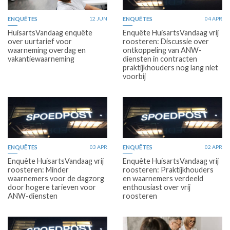
ENQUÊTES
12 JUN
ENQUÊTES
04 APR
HuisartsVandaag enquête
Enquête HuisartsVandaag vrij
over uurtarief voor
roosteren: Discussie over
waarneming overdag en
ontkoppeling van ANW-
vakantiewaarneming
diensten in contracten
praktijkhouders nog lang niet
voorbij
ENQUÊTES
03 APR
ENQUÊTES
02 APR
Enquête HuisartsVandaag vrij
Enquête HuisartsVandaag vrij
roosteren: Minder
roosteren: Praktijkhouders
waarnemers voor de dagzorg
en waarnemers verdeeld
door hogere tarieven voor
enthousiast over vrij
ANW-diensten
roosteren