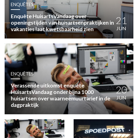
HUISARTSENPOST
ENQUÊTES
PRAKTIJKZAKEN
Enquête HuisartsVandaag over
TARIEVEN
21
openingstijden van huisartsenpraktijken in
VPHUISARTSEN
JUN
vakanties laat kwetsbaarheid zien
MEDISCHE VAKHANDEL
INLOGGEN
REGISTRATIE
ENQUÊTES
Verassende uitkomst enquête
20
HuisartsVandaag onder bijna 1000
JUN
huisartsen over waarneemuurtarief in de
dagpraktijk