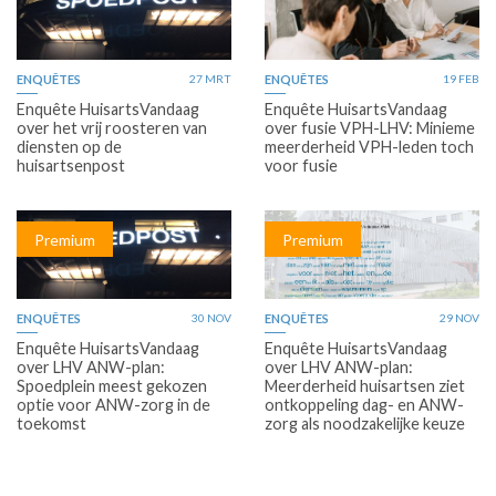
ENQUÊTES
27 MRT
ENQUÊTES
19 FEB
Enquête HuisartsVandaag
Enquête HuisartsVandaag
over het vrij roosteren van
over fusie VPH-LHV: Minieme
diensten op de
meerderheid VPH-leden toch
huisartsenpost
voor fusie
Premium
Premium
ENQUÊTES
30 NOV
ENQUÊTES
29 NOV
Enquête HuisartsVandaag
Enquête HuisartsVandaag
over LHV ANW-plan:
over LHV ANW-plan:
Spoedplein meest gekozen
Meerderheid huisartsen ziet
optie voor ANW-zorg in de
ontkoppeling dag- en ANW-
toekomst
zorg als noodzakelijke keuze