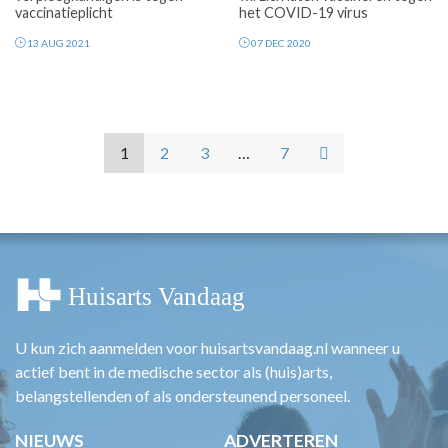
vaccinatieplicht
het COVID-19 virus
13 AUG 2021
07 DEC 2020
1
2
3
…
7
U kun zich aanmelden voor huisartsvandaag.nl wanneer u
actief bent in de medische sector als (huis)arts,
belangstellenden of als ondersteunend personeel.
NIEUWS
ADVERTEREN