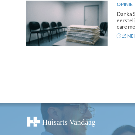
OPINIE
Premium
Danka S
eerstel
care me
15 MEI