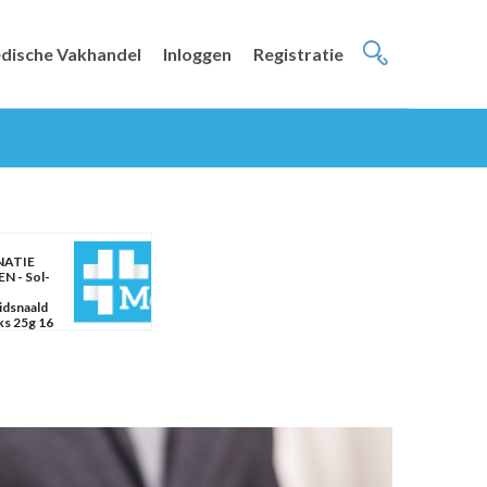
dische Vakhandel
Inloggen
Registratie
NATIE
N - Sol-
idsnaald
ks 25g 16