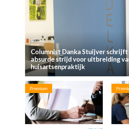
OPINIE
HUISARTSENP
PRAKTIJKZAK
TARIEVEN
VPHUISARTSE
OPINIE
MEDISCHE VAKH
Columnist Danka Stuijver schrijft
INLOGGEN
absurde strijd voor uitbreiding v
REGISTRATIE
huisartsenpraktijk
Premium
Premi