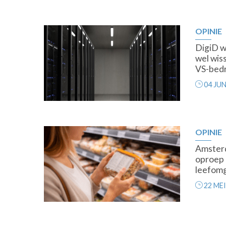
OPINIE
Premium
DigiD w
wel wis
VS-bedr
04 JUN
OPINIE
Premium
Amster
oproep 
leefomg
22 MEI