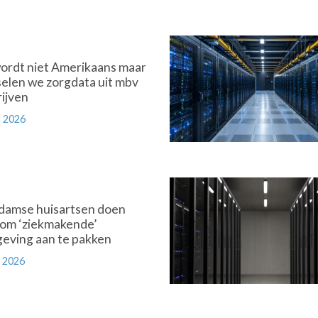
Premium
ordt niet Amerikaans maar
selen we zorgdata uit mbv
ijven
 2026
Premium
damse huisartsen doen
om ‘ziekmakende’
eving aan te pakken
 2026