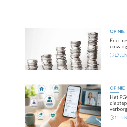
OPINIE
Premium
Enorme 
omvang 
17 JUN
OPINIE
Premium
Het PGO
dieptepu
verbor
11 JUN