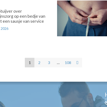
Premium
tuijver over
ijnszorg op een bedje van
t een sausje van service
 2026
1
2
3
…
108