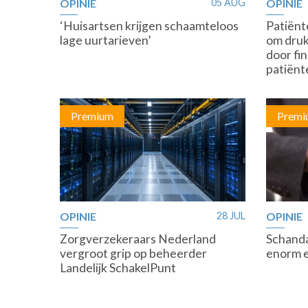
OPINIE
05 AUG
OPINIE
‘Huisartsen krijgen schaamteloos
Patiënte
lage uurtarieven’
om druk
door fi
patiënt
Premium
Premi
OPINIE
28 JUL
OPINIE
Zorgverzekeraars Nederland
Schanda
vergroot grip op beheerder
enorm e
Landelijk SchakelPunt