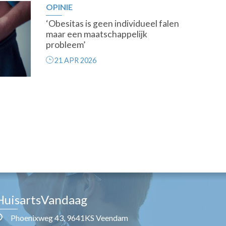
OPINIE
‘Obesitas is geen individueel falen
maar een maatschappelijk
probleem’
21 APR 2026
HuisartsVandaag
Phoenixweg 43, 9641KS Veendam