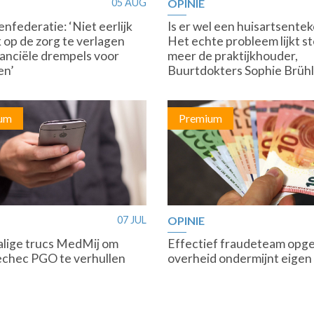
05 AUG
OPINIE
nfederatie: ‘Niet eerlijk
Is er wel een huisartsentek
 op de zorg te verlagen
Het echte probleem lijkt s
nanciële drempels voor
meer de praktijkhouder,
en’
Buurtdokters Sophie Brühl
um
Premium
07 JUL
OPINIE
lige trucs MedMij om
Effectief fraudeteam opg
chec PGO te verhullen
overheid ondermijnt eigen