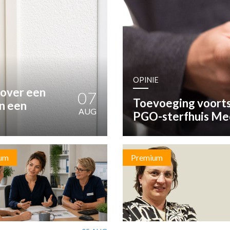
OST
EN
N
OPINIE
ANDEL
 over een
07
Toevoeging voort
an een
AUG
PGO-sterfhuis Me
um
Premium