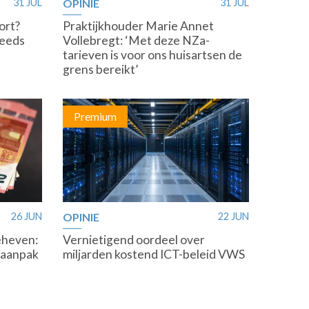
31 JUL
OPINIE
31 JUL
ort?
Praktijkhouder Marie Annet
teeds
Vollebregt: ‘Met deze NZa-
tarieven is voor ons huisartsen de
grens bereikt’
Premium
26 JUN
OPINIE
22 JUN
eheven:
Vernietigend oordeel over
 aanpak
miljarden kostend ICT-beleid VWS