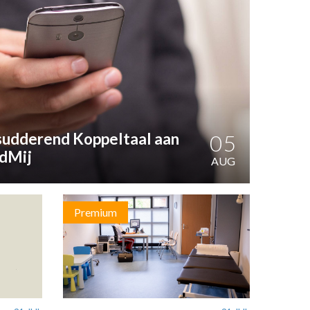
sudderend Koppeltaal aan
05
dMij
AUG
Premium