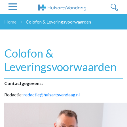
Home
Colofon & Leveringsvoorwaarden
NIEUWS
NIEUWS
OVERHEID
Colofon &
WETENSCHAP
Leveringsvoorwaarden
ZORGVERZEKERAARS
ICT
NASCHOLINGEN
Contactgegevens:
DOSSIER
Redactie:
redactie@huisartsvandaag.nl
ENQUÊTES
NHG
LHV
OPINIE