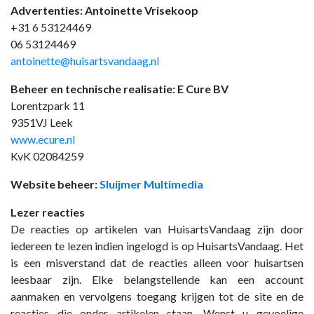
Advertenties: Antoinette Vrisekoop
+31 6 53124469
06 53124469
antoinette@huisartsvandaag.nl
Beheer en technische realisatie: E Cure BV
Lorentzpark 11
9351VJ Leek
www.ecure.nl
KvK 02084259
Website beheer:
Sluijmer Multimedia
Lezer reacties
De reacties op artikelen van HuisartsVandaag zijn door
iedereen te lezen indien ingelogd is op HuisartsVandaag. Het
is een misverstand dat de reacties alleen voor huisartsen
leesbaar zijn. Elke belangstellende kan een account
aanmaken en vervolgens toegang krijgen tot de site en de
reacties die onder artikelen staan. Wenst u gevoelige