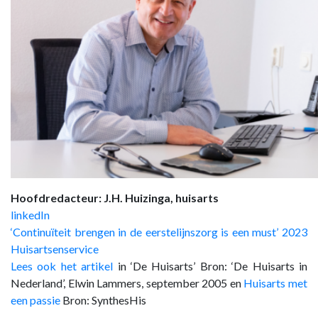
HUISARTSENPOST
PRAKTIJKZAKEN
TARIEVEN
VPHUISARTSEN
MEDISCHE VAKHANDEL
INLOGGEN
REGISTRATIE
Hoofdredacteur: J.H. Huizinga, huisarts
linkedIn
‘Continuïteit brengen in de eerstelijnszorg is een must’ 2023
Huisartsenservice
Lees ook het artikel
in ‘De Huisarts’ Bron: ‘De Huisarts in
Nederland’, Elwin Lammers, september 2005 en
Huisarts met
een passie
Bron: SynthesHis