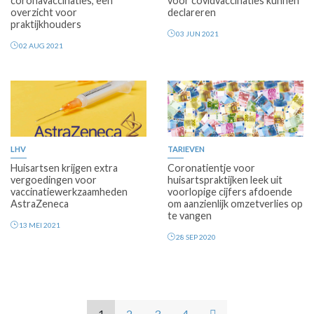
coronavaccinaties, een
voor covidvaccinaties kunnen
overzicht voor
declareren
praktijkhouders
03 JUN 2021
02 AUG 2021
Premium
Premium
LHV
TARIEVEN
Huisartsen krijgen extra
Coronatientje voor
vergoedingen voor
huisartspraktijken leek uit
vaccinatiewerkzaamheden
voorlopige cijfers afdoende
AstraZeneca
om aanzienlijk omzetverlies op
te vangen
13 MEI 2021
28 SEP 2020
1
2
3
4