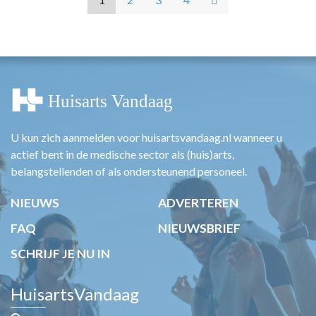
U kun zich aanmelden voor huisartsvandaag.nl wanneer u
actief bent in de medische sector als (huis)arts,
belangstellenden of als ondersteunend personeel.
NIEUWS
ADVERTEREN
FAQ
NIEUWSBRIEF
SCHRIJF JE NU IN
HuisartsVandaag