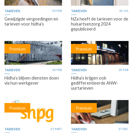
TARIEVEN
05 FEB
TARIEVEN
10 JUL
Gewijzigde vergoedingen en
NZa heeft de tarieven voor de
tarieven voor hidha’s
huisartsenzorg 2024
gepubliceerd
Premium
Premium
TARIEVEN
20 FEB
TARIEVEN
20 FEB
Hidha’s blijven diensten doen
Hidha’s krijgen ook
via hun werkgever
gedifferentieerde ANW-
uurtarieven
Premium
Premium
TARIEVEN
07 MRT
TARIEVEN
27 DEC