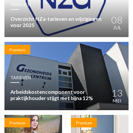
HUISARTSENPOST
TARIEVEN
PRAKTIJKZAKEN
TARIEVEN
08
Overzicht NZa-tarieven en wijzigingen
voor 2025
VPHUISARTSEN
JUL
MEDISCHE VAKHANDEL
INLOGGEN
REGISTRATIE
Premium
TARIEVEN
13
Arbeidskostencomponent voor
praktijkhouder stijgt met bijna 12%
MEI
Premium
Premium