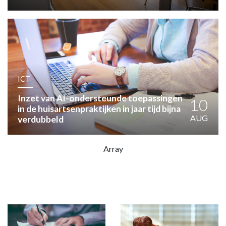
HUISARTSENPOST
PRAKTIJKZAKEN
TARIEVEN
VPHUISARTSEN
MEDISCHE VAKHANDEL
INLOGGEN
ICT
REGISTRATIE
Inzet van AI-ondersteunde toepassingen
10
in de huisartsenpraktijken in jaar tijd bijna
AUG
verdubbeld
Array