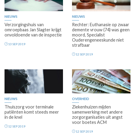
NIEUWS
NIEUWS
Verzorgingshuis van
Rechter: Euthanasie op zwaar
omroepbaas Jan Slagter krijgt
demente vrouw (74) was geen
onvoldoende van de inspectie
moord, Specialist
Ouderengeneeskunde niet
13 SEP 2019
strafbaar
12 SEP 2019
NIEUWS
OVERHEID
Thuiszorg voor terminale
Ziekenhuizen mijden
patiënten komt steeds meer
samenwerking met andere
in de knel
zorgorganisaties uit angst
voor boetes ACM
12 SEP 2019
12 SEP 2019