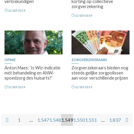
verloskundigen
korting op collectieve
zorgverzekering
12 SEP 2019
12 SEP 2019
OPINIE
ZORGVERZEKERAARS
Anton Maes: ‘Is Wlz-indicatie
Zorgverzekeraars bieden nog
mét behandeling en ANW-
steeds gelijke zorgpolissen
spoedzorg des huisarts?’
aan voor verschillende prijzen
12 SEP 2019
12 SEP 2019
1
…
1.547
1.548
1.549
1.550
1.551
…
1.837