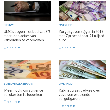
NIEUWS
OVERHEID
UMC’s pogen met bod van 8%
Zorguitgaven stijgen in 2019
meer loon acties van
met 7 procent naar 71 miljard
vakbonden te voorkomen
euro
21 SEP 2018
20 SEP 2018
ZORGVERZEKERAARS
OVERHEID
‘Meer nodig om stijgende
Kabinet vraagt advies over
zorgkosten te beperken’
gevolgen groeiende
zorguitgaven
20 SEP 2018
20 SEP 2018