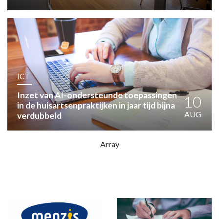
HUISARTSENPOST
PRAKTIJKZAKEN
TARIEVEN
VPHUISARTSEN
MEDISCHE VAKHANDEL
INLOGGEN
ICT
REGISTRATIE
Inzet van AI-ondersteunde toepassingen
10
in de huisartsenpraktijken in jaar tijd bijna
AUG
verdubbeld
Array