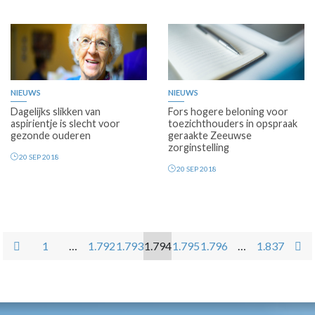
NIEUWS
NIEUWS
Dagelijks slikken van
Fors hogere beloning voor
aspirientje is slecht voor
toezichthouders in opspraak
gezonde ouderen
geraakte Zeeuwse
zorginstelling
20 SEP 2018
20 SEP 2018
1
…
1.792
1.793
1.794
1.795
1.796
…
1.837