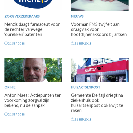
ZORGVERZEKERAARS
NIEUWS
Menzis daagt farmaceut voor
Voorman FMS twijfelt aan
de rechter vanwege
draagvlak voor
‘oprekken’ patenten
hoofdlijnenakkoord bij artsen
21 SEP 2018
21 SEP 2018
OPINIE
HUISARTSENPOST
Anton Maes: ‘Actiepunten ter
Gemeente Delfzijl driegt na
voorkoming zorgval zijn
ziekenhuis ook
bekend, nu de aanpak’
huisartsenpost ook kwijt te
raken
21 SEP 2018
21 SEP 2018