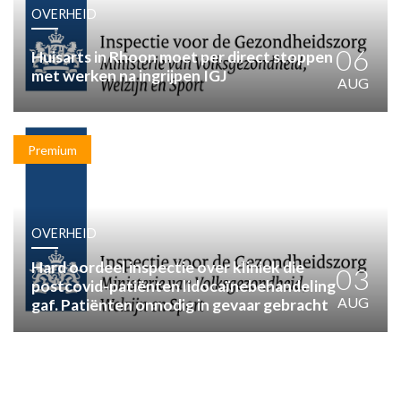
HUISARTSENPOST
OVERHEID
PRAKTIJKZAKEN
TARIEVEN
06
Huisarts in Rhoon moet per direct stoppen
met werken na ingrijpen IGJ
VPHUISARTSEN
AUG
MEDISCHE VAKHANDEL
INLOGGEN
REGISTRATIE
Premium
OVERHEID
Hard oordeel inspectie over kliniek die
03
postcovid-patiënten lidocaïnebehandeling
AUG
gaf. Patiënten onnodig in gevaar gebracht