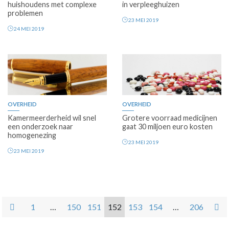
huishoudens met complexe
in verpleeghuizen
problemen
23 MEI 2019
24 MEI 2019
OVERHEID
OVERHEID
Kamermeerderheid wil snel
Grotere voorraad medicijnen
een onderzoek naar
gaat 30 miljoen euro kosten
homogenezing
23 MEI 2019
23 MEI 2019
1
…
150
151
152
153
154
…
206