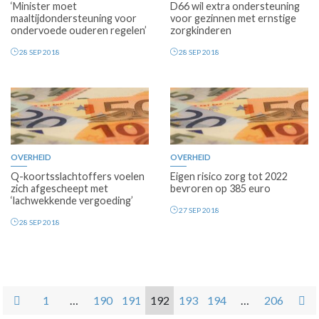
‘Minister moet
D66 wil extra ondersteuning
maaltijdondersteuning voor
voor gezinnen met ernstige
ondervoede ouderen regelen’
zorgkinderen
28 SEP 2018
28 SEP 2018
OVERHEID
OVERHEID
Q-koortsslachtoffers voelen
Eigen risico zorg tot 2022
zich afgescheept met
bevroren op 385 euro
‘lachwekkende vergoeding’
27 SEP 2018
28 SEP 2018
1
…
190
191
192
193
194
…
206