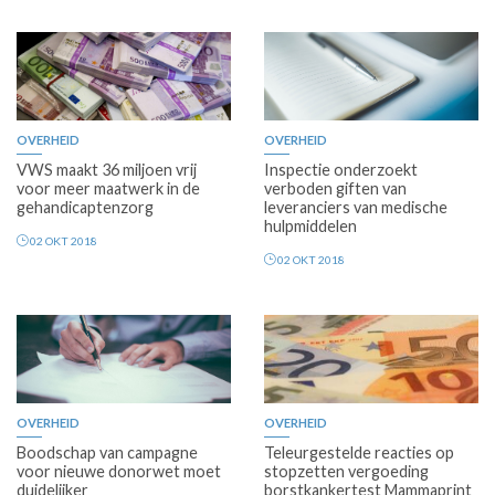
OVERHEID
OVERHEID
VWS maakt 36 miljoen vrij
Inspectie onderzoekt
voor meer maatwerk in de
verboden giften van
gehandicaptenzorg
leveranciers van medische
hulpmiddelen
02 OKT 2018
02 OKT 2018
OVERHEID
OVERHEID
Boodschap van campagne
Teleurgestelde reacties op
voor nieuwe donorwet moet
stopzetten vergoeding
duidelijker
borstkankertest Mammaprint