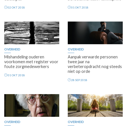
02 OKT 2018
01 OKT 2018
OVERHEID
OVERHEID
Mishandeling ouderen
Aanpak verwarde personen
voorkomen met register voor
twee jaar na
foute zorgmedewerkers
verbeteropdracht nog steeds
niet op orde
01 OKT 2018
28 SEP 2018
OVERHEID
OVERHEID