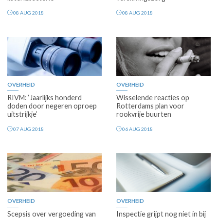
08 AUG 2018
08 AUG 2018
OVERHEID
OVERHEID
RIVM: ‘Jaarlijks honderd
Wisselende reacties op
doden door negeren oproep
Rotterdams plan voor
uitstrijkje’
rookvrije buurten
07 AUG 2018
06 AUG 2018
OVERHEID
OVERHEID
Scepsis over vergoeding van
Inspectie grijpt nog niet in bij