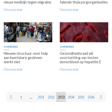
nieuw medicijn tegen migraine
falende thuiszorgorganisaties
06 AUG 2018
03 AUG 2018
OVERHEID
OVERHEID
Nieuwe structuur voor hulp
Gezondheidsraad wil
aan kwetsbare gezinnen
voortzetting van testen
werkt niet
donorbloed op hepatitis E
03 AUG 2018
03 AUG 2018
1
…
201
202
203
204
205
206