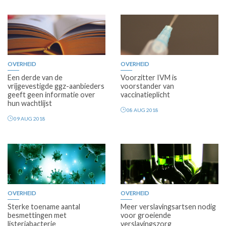
OVERHEID
OVERHEID
Een derde van de
Voorzitter IVM is
vrijgevestigde ggz-aanbieders
voorstander van
geeft geen informatie over
vaccinatieplicht
hun wachtlijst
08 AUG 2018
09 AUG 2018
OVERHEID
OVERHEID
Sterke toename aantal
Meer verslavingsartsen nodig
besmettingen met
voor groeiende
listeriabacterie
verslavingszorg