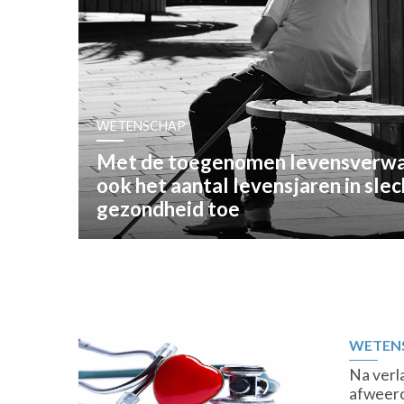
OPINIE
HUISARTSENP
PRAKTIJKZAK
TARIEVEN
VPHUISARTSE
WETENSCHAP
MEDISCHE VAKH
Met de toegenomen levensverwa
INLOGGEN
ook het aantal levensjaren in sle
REGISTRATIE
gezondheid toe
WETEN
Na verl
afweerc