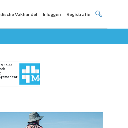
dische Vakhandel
Inloggen
Registratie
y VS600
eck
,
ngsmonitor