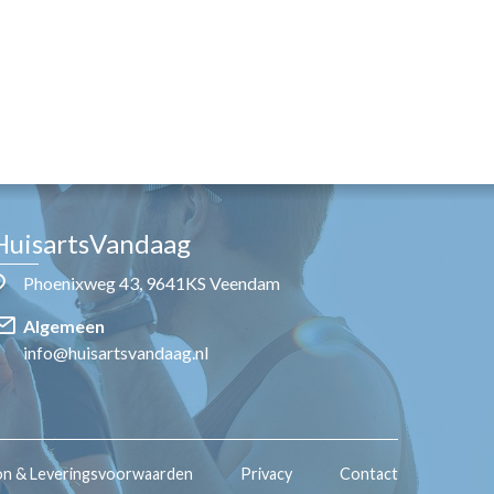
HuisartsVandaag
Phoenixweg 43, 9641KS Veendam
Algemeen
info@huisartsvandaag.nl
on & Leveringsvoorwaarden
Privacy
Contact