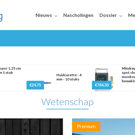
Nieuws
Nascholingen
Dossier
Me
opor 1,25 cm
Mindra
 m 1 stuk
spot ch
Huidcurette - 4
monitor
mm - 10 stuks
bewaki
ERAARS
€24.75
€784.30
Wetenschap
Premium