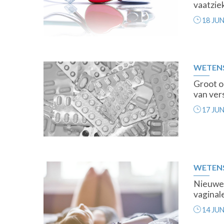
vaatzie
18 JUN
WETEN
Groot o
van vers
17 JUN
WETEN
Nieuwe
vaginal
14 JUN