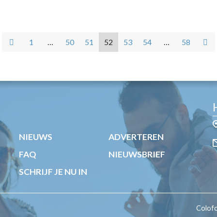
1
…
50
51
52
53
54
…
58
NIEUWS
ADVERTEREN
FAQ
NIEUWSBRIEF
SCHRIJF JE NU IN
Colof