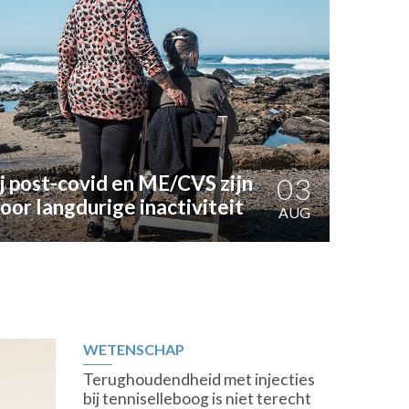
j post-covid en ME/CVS zijn
03
oor langdurige inactiviteit
AUG
WETENSCHAP
Terughoudendheid met injecties
bij tenniselleboog is niet terecht