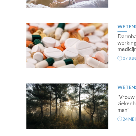
WETEN
Darmbac
werking
medicij
07 JUN
WETEN
‘Vrouw 
ziekenh
man’
24 MEI