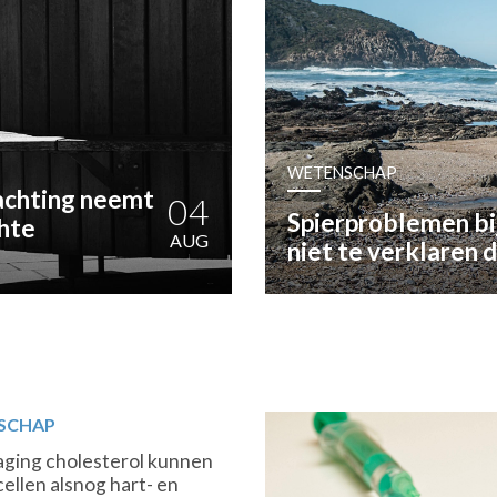
OST
EN
N
WETENSCHAP
ANDEL
chting neemt
04
Spierproblemen bi
chte
AUG
niet te verklaren d
SCHAP
aging cholesterol kunnen
ellen alsnog hart- en