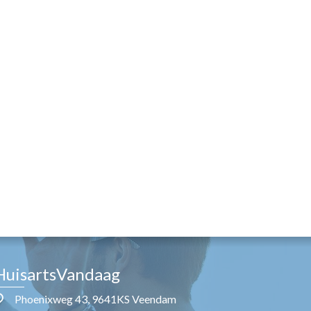
HuisartsVandaag
Phoenixweg 43, 9641KS Veendam