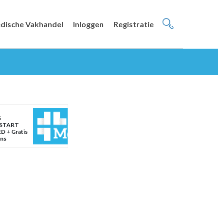
dische Vakhandel
Inloggen
Registratie
S
START
D + Gratis
ans