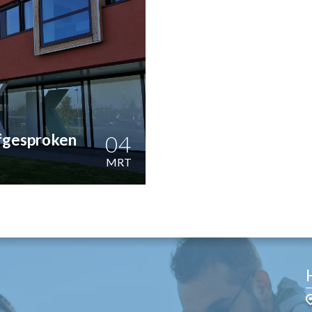
OST
EN
N
ANDEL
afgesproken
04
MRT