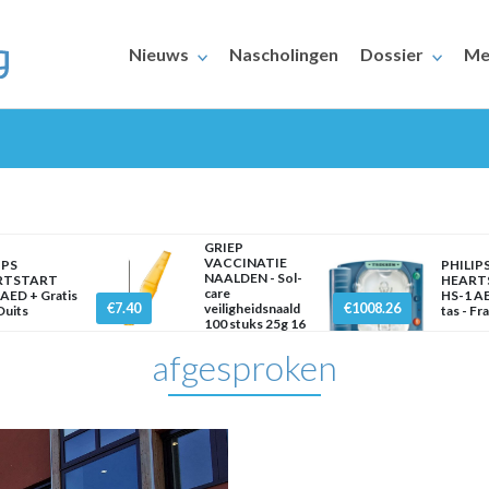
Nieuws
Nascholingen
Dossier
Me
GRIEP
VACCINATIE
IPS
PHILIP
NAALDEN - Sol-
RTSTART
HEART
care
AED + Gratis
HS-1 AE
ERAARS
€7.40
€1008.26
veiligheidsnaald
 Duits
tas - Fr
100 stuks 25g 16
mm x
afgesproken