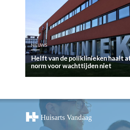
OPINIE
HUISARTSENP
PRAKTIJKZAK
TARIEVEN
VPHUISARTSE
NIEUWS
MEDISCHE VAKH
INLOGGEN
Helft van de poliklinieken haalt 
REGISTRATIE
norm voor wachttijden niet