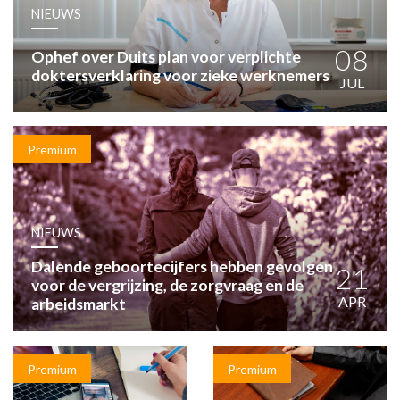
HUISARTSENPOST
NIEUWS
PRAKTIJKZAKEN
TARIEVEN
08
Ophef over Duits plan voor verplichte
doktersverklaring voor zieke werknemers
VPHUISARTSEN
JUL
MEDISCHE VAKHANDEL
INLOGGEN
REGISTRATIE
Premium
NIEUWS
Dalende geboortecijfers hebben gevolgen
21
voor de vergrijzing, de zorgvraag en de
APR
arbeidsmarkt
Premium
Premium