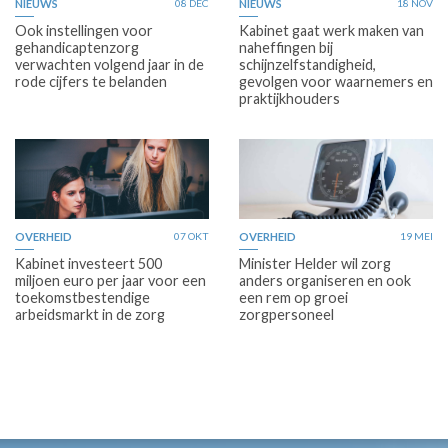
NIEUWS
08 DEC
NIEUWS
18 NOV
Ook instellingen voor
Kabinet gaat werk maken van
gehandicaptenzorg
naheffingen bij
verwachten volgend jaar in de
schijnzelfstandigheid,
rode cijfers te belanden
gevolgen voor waarnemers en
praktijkhouders
OVERHEID
07 OKT
OVERHEID
19 MEI
Kabinet investeert 500
Minister Helder wil zorg
miljoen euro per jaar voor een
anders organiseren en ook
toekomstbestendige
een rem op groei
arbeidsmarkt in de zorg
zorgpersoneel