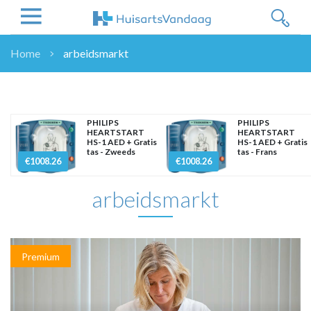
Home
arbeidsmarkt
NIEUWS
NIEUWS
OVERHEID
PHILIPS
PHILIPS
HEARTSTART
HEARTSTART
WETENSCHAP
HS-1 AED + Gratis
HS-1 AED + Gratis
tas - Zweeds
tas - Frans
ZORGVERZEKERAARS
€1008.26
€1008.26
ICT
arbeidsmarkt
NASCHOLINGEN
DOSSIER
ENQUÊTES
NHG
Premium
LHV
OPINIE