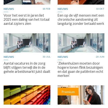
NIEUWS
18 FEB
NIEUWS
10 OKT
Voor het eerst in jaren liet
Een op de vijf mensen met een
2025 een daling van het totaal
chronische aandoening zit
aantal zzp’ers zien
langdurig zonder betaald werk
NIEUWS
30 JUL
NIEUWS
20 JUN
Aantal vacatures in de zorg
‘Ziekenhuizen moeten door
blijft stijgen terwijl die in de
hogere lonen flink bezuinigen
gehele arbeidsmarkt juist daalt
en dat gaan de patiënten echt
merken’
Premium