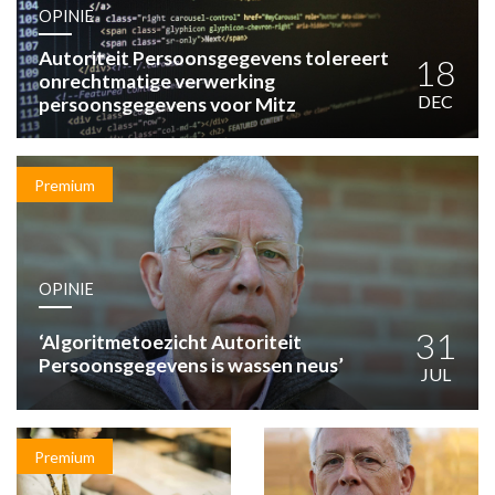
HUISARTSENPOST
OPINIE
PRAKTIJKZAKEN
Autoriteit Persoonsgegevens tolereert
TARIEVEN
18
onrechtmatige verwerking
VPHUISARTSEN
DEC
persoonsgegevens voor Mitz
MEDISCHE VAKHANDEL
INLOGGEN
REGISTRATIE
Premium
OPINIE
31
‘Algoritmetoezicht Autoriteit
Persoonsgegevens is wassen neus’
JUL
Premium