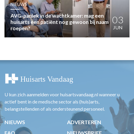
HUISARTSENPOST
NIEUWS
PRAKTIJKZAKEN
AVG-paniek in de wachtkamer: mag een
TARIEVEN
03
huisarts een patiënt nog gewoon bij naam
VPHUISARTSEN
JUN
roepen?
MEDISCHE VAKHANDEL
INLOGGEN
REGISTRATIE
U kun zich aanmelden voor huisartsvandaag.nl wanneer u
actief bent in de medische sector als (huis)arts,
belangstellenden of als ondersteunend personeel.
NIEUWS
ADVERTEREN
FAQ
NIEUWSBRIEF