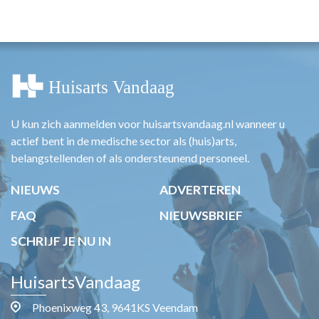
HUISARTSENPOST
PRAKTIJKZAKEN
TARIEVEN
VPHUISARTSEN
MEDISCHE VAKHANDEL
INLOGGEN
REGISTRATIE
U kun zich aanmelden voor huisartsvandaag.nl wanneer u
actief bent in de medische sector als (huis)arts,
belangstellenden of als ondersteunend personeel.
NIEUWS
ADVERTEREN
FAQ
NIEUWSBRIEF
SCHRIJF JE NU IN
HuisartsVandaag
Phoenixweg 43, 9641KS Veendam