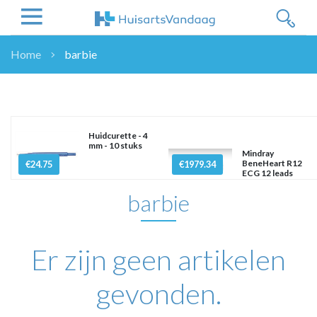
Home
barbie
NIEUWS
NIEUWS
OVERHEID
Huidcurette - 4
WETENSCHAP
mm - 10 stuks
Mindray
ZORGVERZEKERAARS
BeneHeart R12
€24.75
€1979.34
ECG 12 leads
ICT
barbie
NASCHOLINGEN
DOSSIER
ENQUÊTES
Er zijn geen artikelen
NHG
LHV
gevonden.
OPINIE