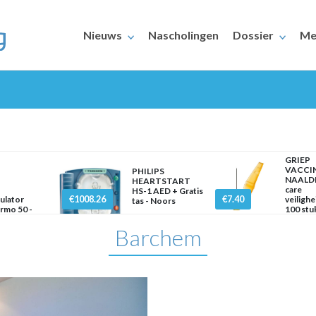
Nieuws
Nascholingen
Dossier
Me
GRIEP
VACCI
PHILIPS
NAALDE
HEARTSTART
care
HS-1 AED + Gratis
ERAARS
€1008.26
€7.40
ulator
veilighe
tas - Noors
rmo 50 -
100 stu
polair
mm x
Barchem