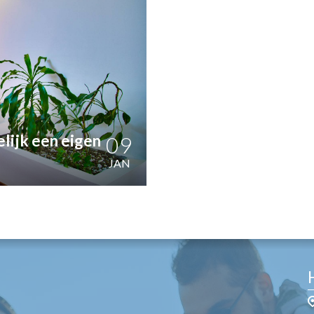
OST
EN
N
ANDEL
lijk een eigen
09
JAN