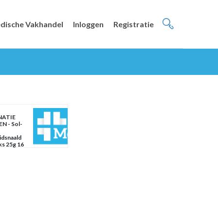
dische Vakhandel
Inloggen
Registratie
NATIE
N - Sol-
idsnaald
ks 25g 16