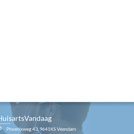
HuisartsVandaag
Phoenixweg 43, 9641KS Veendam