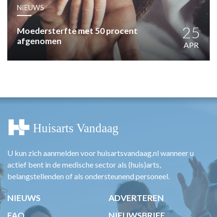
HUISARTSENPOST
NIEUWS
PRAKTIJKZAKEN
TARIEVEN
25
Moedersterfte met 50 procent
afgenomen
VPHUISARTSEN
APR
MEDISCHE VAKHANDEL
INLOGGEN
REGISTRATIE
U kun zich aanmelden voor huisartsvandaag.nl wanneer u
actief bent in de medische sector als (huis)arts,
belangstellenden of als ondersteunend personeel.
NIEUWS
ADVERTEREN
FAQ
NIEUWSBRIEF