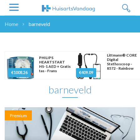
Home
barneveld
NIEUWS
NIEUWS
OVERHEID
Littmann® CORE
PHILIPS
Digital
WETENSCHAP
HEARTSTART
Stethoscoop -
HS-1 AED + Gratis
8572 - Rainbow
ZORGVERZEKERAARS
tas - Frans
€1008.26
€409.09
ICT
barneveld
NASCHOLINGEN
DOSSIER
ENQUÊTES
NHG
Premium
LHV
OPINIE