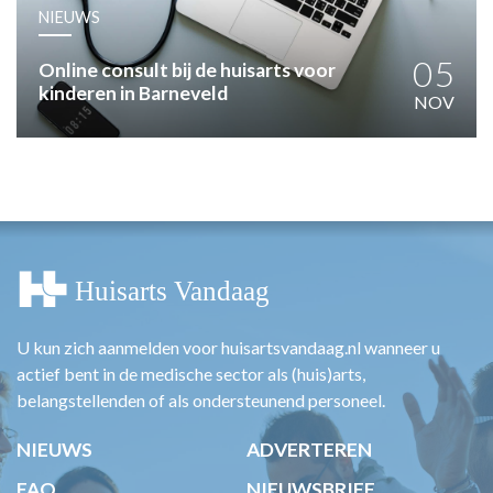
HUISARTSENPOST
NIEUWS
PRAKTIJKZAKEN
TARIEVEN
05
Online consult bij de huisarts voor
kinderen in Barneveld
VPHUISARTSEN
NOV
MEDISCHE VAKHANDEL
INLOGGEN
REGISTRATIE
U kun zich aanmelden voor huisartsvandaag.nl wanneer u
actief bent in de medische sector als (huis)arts,
belangstellenden of als ondersteunend personeel.
NIEUWS
ADVERTEREN
FAQ
NIEUWSBRIEF