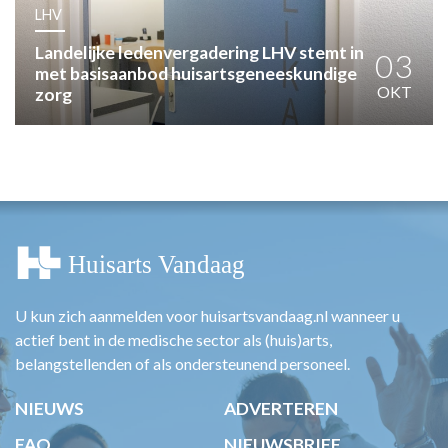
HUISARTSENPOST
LHV
PRAKTIJKZAKEN
Landelijke ledenvergadering LHV stemt in
TARIEVEN
03
met basisaanbod huisartsgeneeskundige
VPHUISARTSEN
OKT
zorg
MEDISCHE VAKHANDEL
INLOGGEN
REGISTRATIE
U kun zich aanmelden voor huisartsvandaag.nl wanneer u
actief bent in de medische sector als (huis)arts,
belangstellenden of als ondersteunend personeel.
NIEUWS
ADVERTEREN
FAQ
NIEUWSBRIEF