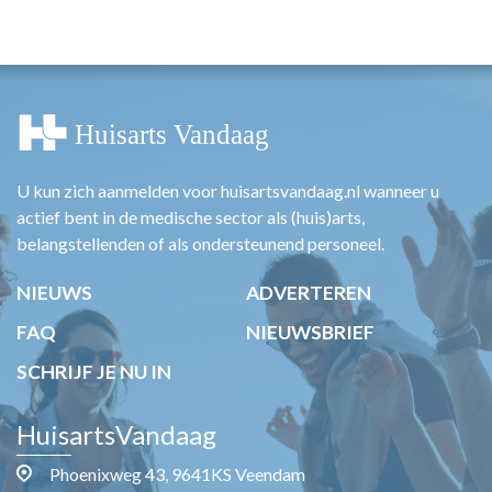
HUISARTSENPOST
PRAKTIJKZAKEN
TARIEVEN
VPHUISARTSEN
MEDISCHE VAKHANDEL
INLOGGEN
REGISTRATIE
U kun zich aanmelden voor huisartsvandaag.nl wanneer u
actief bent in de medische sector als (huis)arts,
belangstellenden of als ondersteunend personeel.
NIEUWS
ADVERTEREN
FAQ
NIEUWSBRIEF
SCHRIJF JE NU IN
HuisartsVandaag
Phoenixweg 43, 9641KS Veendam