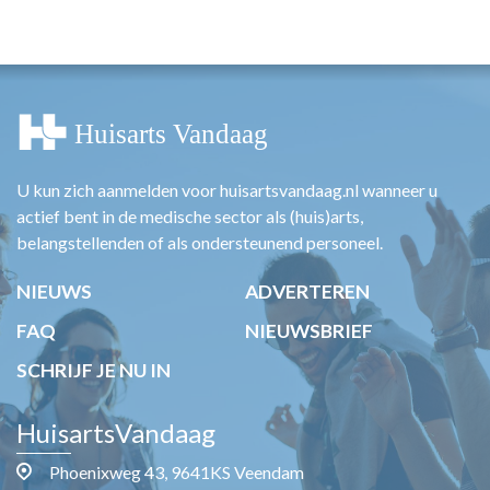
HUISARTSENPOST
PRAKTIJKZAKEN
TARIEVEN
VPHUISARTSEN
MEDISCHE VAKHANDEL
INLOGGEN
REGISTRATIE
U kun zich aanmelden voor huisartsvandaag.nl wanneer u
actief bent in de medische sector als (huis)arts,
belangstellenden of als ondersteunend personeel.
NIEUWS
ADVERTEREN
FAQ
NIEUWSBRIEF
SCHRIJF JE NU IN
HuisartsVandaag
Phoenixweg 43, 9641KS Veendam