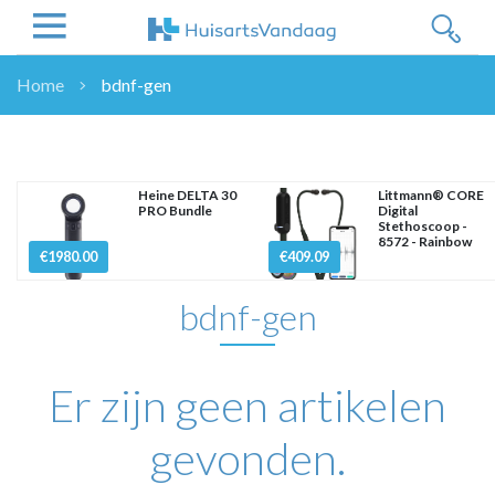
Home
bdnf-gen
NIEUWS
NIEUWS
OVERHEID
Heine DELTA 30
Littmann® CORE
PRO Bundle
Digital
WETENSCHAP
Stethoscoop -
8572 - Rainbow
ZORGVERZEKERAARS
€1980.00
€409.09
ICT
bdnf-gen
NASCHOLINGEN
DOSSIER
ENQUÊTES
Er zijn geen artikelen
NHG
LHV
gevonden.
OPINIE