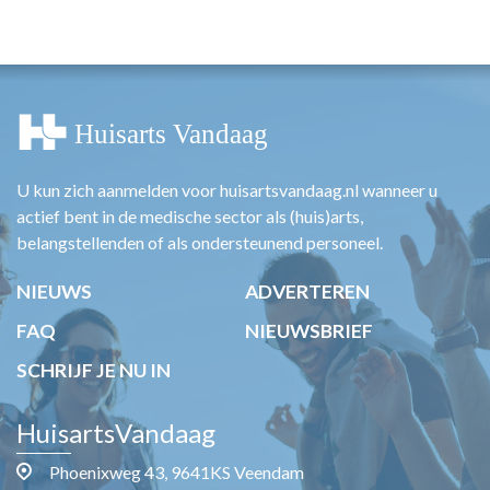
HUISARTSENPOST
PRAKTIJKZAKEN
TARIEVEN
VPHUISARTSEN
MEDISCHE VAKHANDEL
INLOGGEN
REGISTRATIE
U kun zich aanmelden voor huisartsvandaag.nl wanneer u
actief bent in de medische sector als (huis)arts,
belangstellenden of als ondersteunend personeel.
NIEUWS
ADVERTEREN
FAQ
NIEUWSBRIEF
SCHRIJF JE NU IN
HuisartsVandaag
Phoenixweg 43, 9641KS Veendam